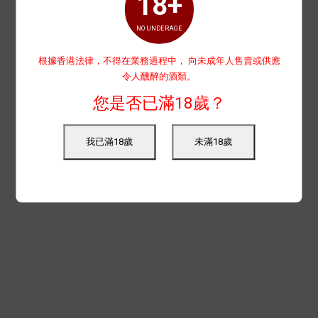
18+
NO UNDERAGE
根據香港法律，不得在業務過程中， 向未成年人售賣或供應
令人醺醉的酒類。
您是否已滿18歲？
我已滿18歲
未滿18歲