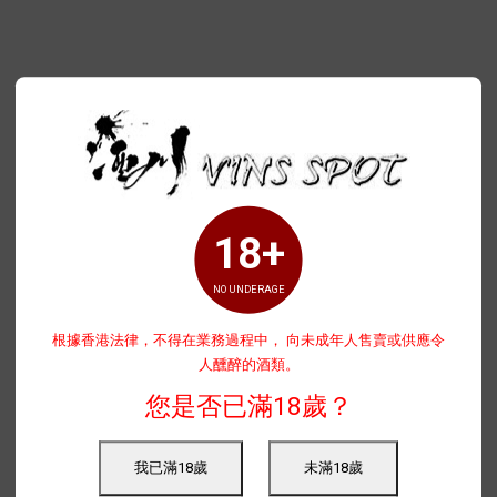
18+
NO UNDERAGE
根據香港法律，不得在業務過程中， 向未成年人售賣或供應令
人醺醉的酒類。
您是否已滿18歲？
我已滿18歲
未滿18歲