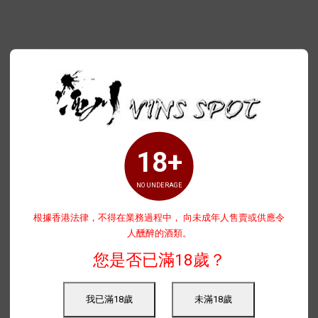
18+
NO UNDERAGE
根據香港法律，不得在業務過程中， 向未成年人售賣或供應令
人醺醉的酒類。
您是否已滿18歲？
我已滿18歲
未滿18歲